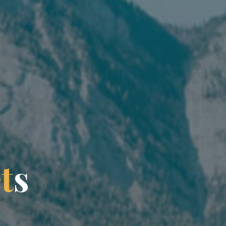
e
t
s