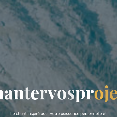
h
a
n
t
e
r
v
o
s
s
p
r
o
j
Le chant inspiré pour votre puissance personnelle et