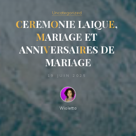
Uncategorized
C
E
R
E
M
O
N
I
I
E
L
A
I
Q
U
E
,
A
M
A
R
I
A
G
E
E
T
N
A
N
N
I
I
V
E
R
S
A
I
R
E
S
D
E
M
A
R
I
R
A
G
E
19 JUIN 2025
Wioletta